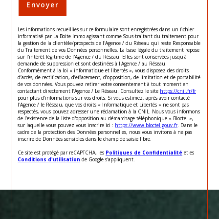
Envoyer
Les informations recueillies sur ce formulaire sont enregistrées dans un fichier
informatisé par La Boite Immo agissant comme Sous-traitant du traitement pour
la gestion de la clientèle/prospects de l'Agence / du Réseau qui reste Responsable
du Traitement de vos Données personnelles. La base légale du traitement repose
sur l'intérêt légitime de l'Agence / du Réseau. Elles sont conservées jusqu'à
demande de suppression et sont destinées à l'Agence / au Réseau.
Conformément à la loi « informatique et libertés », vous disposez des droits
d’accès, de rectification, d’effacement, d’opposition, de limitation et de portabilité
de vos données. Vous pouvez retirer votre consentement à tout moment en
contactant directement l’Agence / Le Réseau. Consultez le site
https://cnil.fr/fr
pour plus d’informations sur vos droits. Si vous estimez, après avoir contacté
l'Agence / le Réseau, que vos droits « Informatique et Libertés » ne sont pas
respectés, vous pouvez adresser une réclamation à la CNIL. Nous vous informons
de l’existence de la liste d'opposition au démarchage téléphonique « Bloctel »,
sur laquelle vous pouvez vous inscrire ici :
https://www.bloctel.gouv.fr
. Dans le
cadre de la protection des Données personnelles, nous vous invitons à ne pas
inscrire de Données sensibles dans le champ de saisie libre.
Ce site est protégé par reCAPTCHA, les
Politiques de Confidentialité
et es
Conditions d'utilisation
de Google s'appliquent.