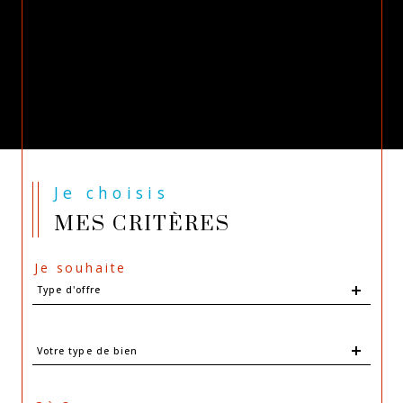
Je choisis
MES CRITÈRES
Je souhaite
Type
Type d'offre
d'offre
Type
Votre type de bien
d'offre