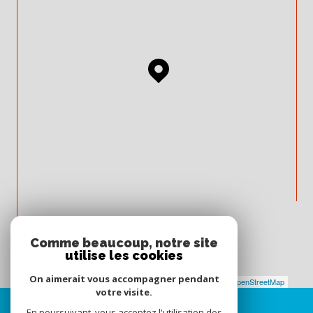
Comme beaucoup, notre site
utilise les cookies
On aimerait vous accompagner pendant
Leaflet
|
©
Maps
|
© OpenStreetMap
Jawg
votre visite.
En poursuivant, vous acceptez l'utilisation des