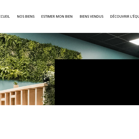
CCUEIL
NOS BIENS
ESTIMER MON BIEN
BIENS VENDUS
DÉCOUVRIR L'ÉQU
Voir les
133
annonces
imer
BUDGET
OK