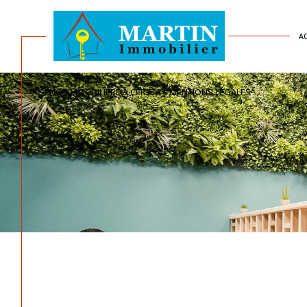
A
AGENCE IMMOBILIÈRE À CÉRET
MENTIONS LÉGALES
Acheter
Est
TYPE DE BIEN
de l'ancien
de l'immo pro
RECHERCHER PAR RÉFÉRENCE