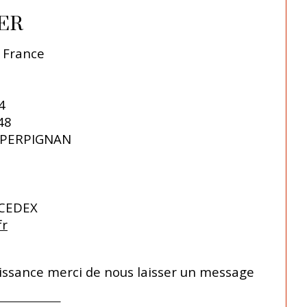
IER
- France
4
48
DE PERPIGNAN
 CEDEX
fr
issance merci de nous laisser un message