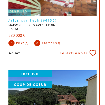
Arles-sur-Tech (66150)
MAISON 5 PIECES AVEC JARDIN ET
GARAGE
280 000 €
Pièce(s)
Chambre(s)
6
3
Sélectionner
Réf : 2661
EXCLUSIF
COUP DE COEUR