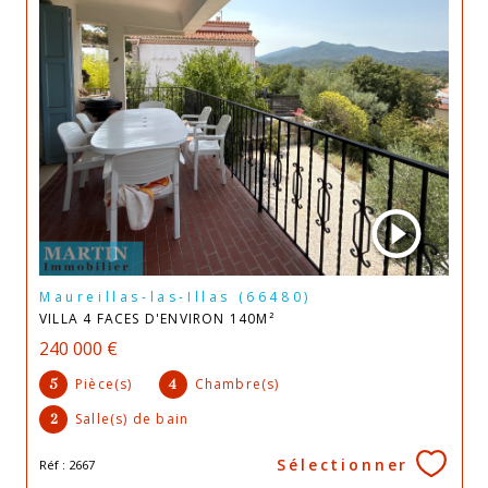
Maureillas-las-Illas (66480)
VILLA 4 FACES D'ENVIRON 140M²
240 000 €
Pièce(s)
Chambre(s)
5
4
Salle(s) de bain
2
Sélectionner
Réf : 2667