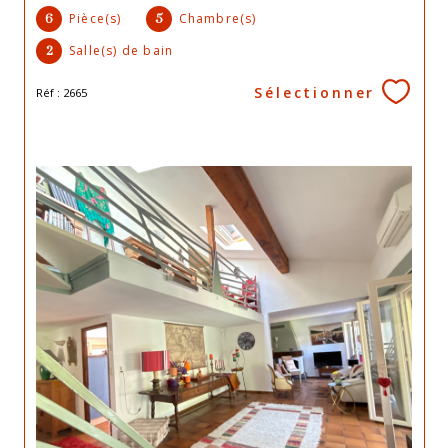
Pièce(s)
Chambre(s)
6
5
Salle(s) de bain
2
Sélectionner
Réf : 2665