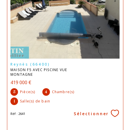
Reynès (66400)
MAISON F5 AVEC PISCINE VUE
MONTAGNE
419 000 €
Pièce(s)
Chambre(s)
5
4
Salle(s) de bain
1
Sélectionner
Réf : 2641