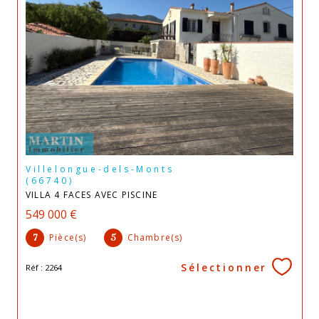
Villelongue-dels-Monts
(66740)
VILLA 4 FACES AVEC PISCINE
549 000 €
Pièce(s)
Chambre(s)
7
5
Sélectionner
Réf : 2264