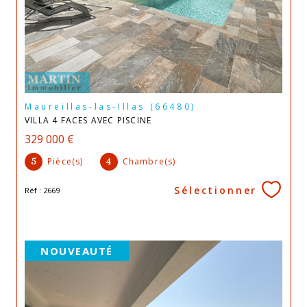
Maureillas-las-Illas (66480)
VILLA 4 FACES AVEC PISCINE
329 000 €
Pièce(s)
Chambre(s)
5
4
Sélectionner
Réf : 2669
NOUVEAUTÉ