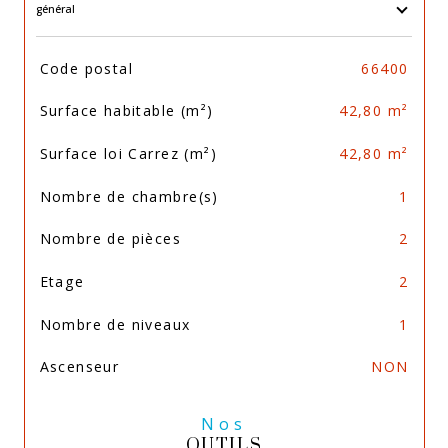
général
TRAD_SIROCCO_Caracteristique
Valeurs
Code postal
66400
Surface habitable (m²)
42,80 m²
Surface loi Carrez (m²)
42,80 m²
Nombre de chambre(s)
1
Nombre de pièces
2
Etage
2
Nombre de niveaux
1
Ascenseur
NON
Nos
OUTILS