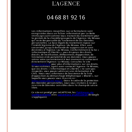
L'AGENCE
04 68 81 92 16
Les informations recueillies sur ce formulaire sont
enregistrées dans un fichier informatisé par La Boite
Immo agissant comme Sous-traitant du traitement pour
la gestion de la clientèle/prospects de l'Agence / du Réseau
qui reste Responsable du Traitement de vos Données
personnelles. La base légale du traitement repose sur
l'intérêt légitime de l'Agence / du Réseau. Elles sont
conservées jusqu'à demande de suppression et sont
destinées à l'Agence / au Réseau. Conformément à la loi «
informatique et libertés », vous disposez des droits
d’accès, de rectification, d’effacement, d’opposition, de
limitation et de portabilité de vos données. Vous pouvez
retirer votre consentement à tout moment en contactant
directement l’Agence / Le Réseau. Consultez le site
https://cnil.fr/fr
pour plus d’informations sur vos droits.
Si vous estimez, après avoir contacté l'Agence / le Réseau,
que vos droits « Informatique et Libertés » ne sont pas
respectés, vous pouvez adresser une réclamation à la
CNIL. Nous vous informons de l’existence de la liste
d'opposition au démarchage téléphonique « Bloctel », sur
laquelle vous pouvez vous inscrire ici :
https://www.bloctel.gouv.fr
. Dans le cadre de la protection
des Données personnelles, nous vous invitons à ne pas
inscrire de Données sensibles dans le champ de saisie
libre.
Ce site est protégé par reCAPTCHA, les
Politiques de
Confidentialité
et es
Conditions d'utilisation
de Google
s'appliquent.