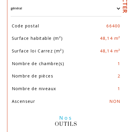
général
TRAD_SIROCCO_Caracteristique
Valeurs
Code postal
66400
Surface habitable (m²)
48,14 m²
Surface loi Carrez (m²)
48,14 m²
Nombre de chambre(s)
1
Nombre de pièces
2
Nombre de niveaux
1
Ascenseur
NON
Nos
OUTILS