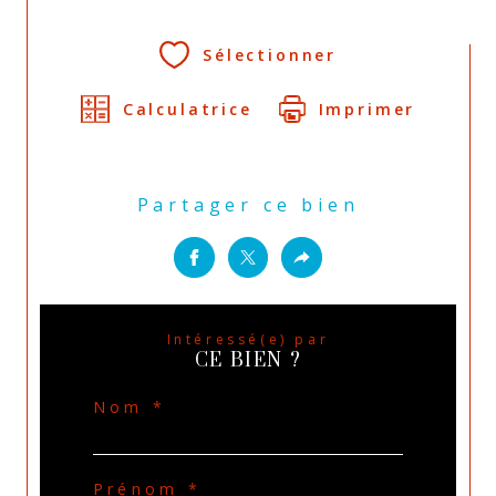
Sélectionner
Calculatrice
Imprimer
Partager ce bien
Intéressé(e) par
CE BIEN ?
Nom *
Prénom *