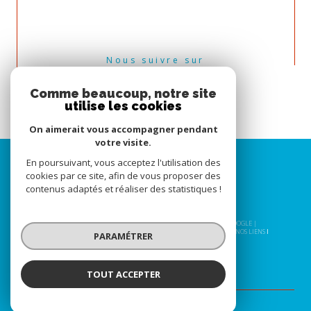
Nous suivre sur
Comme beaucoup, notre site
utilise les cookies
On aimerait vous accompagner pendant
votre visite.
En poursuivant, vous acceptez l'utilisation des
cookies par ce site, afin de vous proposer des
contenus adaptés et réaliser des statistiques !
© 2026 | TOUS DROITS RÉSERVÉS | TRADUCTION POWERED BY GOOGLE |
NOS HONORAIRES
PLAN DU SITE
MENTIONS LÉGALES
ADMIN
NOS LIENS
PARAMÉTRER
POLITIQUE RGPD
COOKIES
TOUT ACCEPTER