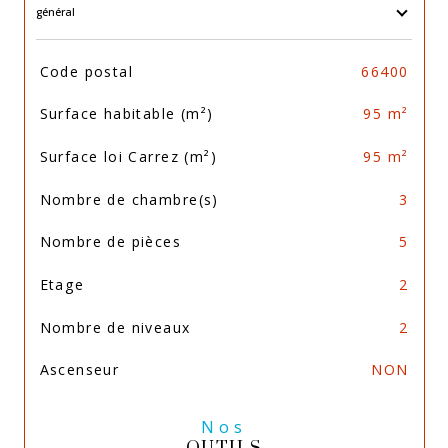
général
TRAD_SIROCCO_Caracteristique
Valeurs
Code postal
66400
Surface habitable (m²)
95 m²
Surface loi Carrez (m²)
95 m²
Nombre de chambre(s)
3
Nombre de pièces
5
Etage
2
Nombre de niveaux
2
Ascenseur
NON
Nos