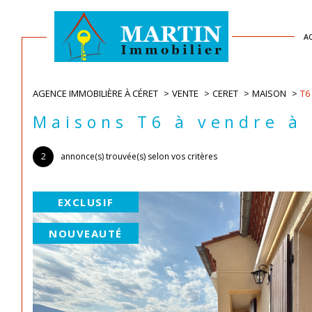
A
AGENCE IMMOBILIÈRE À CÉRET
VENTE
CERET
MAISON
T6
Acheter
Acheter
Est
Est
Maisons T6 à vendre à
1
1
TYPE DE BIEN
TYPE DE BIEN
2
annonce(s) trouvée(s) selon vos critères
de l'ancien
de l'ancien
de l'immo pro
de l'immo pro
Maison
Maison
66400 - Céret
66400 - Céret
EXCLUSIF
NOUVEAUTÉ
RECHERCHER PAR RÉFÉRENCE