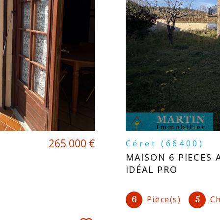
265 000 €
Céret (66400)
MAISON 6 PIECES 
IDÉAL PRO
Pièce(s)
Ch
6
5