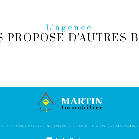
L'agence
S PROPOSE D'AUTRES B
| TRADUCTION POWERED BY GOOGLE |
NOS HONORAIRES
PLAN DU SITE
MENTIONS LÉGALES
ADMIN
NOS 