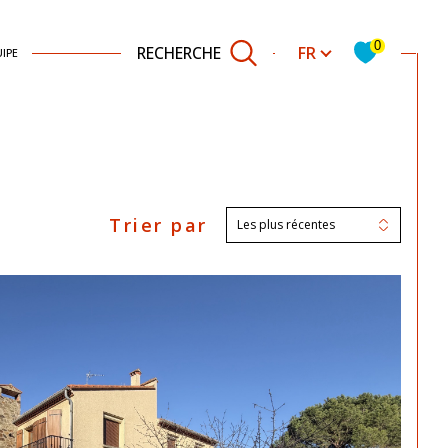
Langue
0
FR
RECHERCHE
IPE
Trier par
Filtrer
Filtrer
Les plus récentes
Réinitialiser les filtres
Réinitialiser les filtres