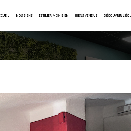
CCUEIL
NOS BIENS
ESTIMER MON BIEN
BIENS VENDUS
DÉCOUVRIR L'ÉQU
Voir les
1
annonces
imer
1
LOCALISATION
BUDGET
OK