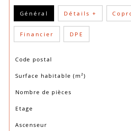
Général
Détails +
Copr
Financier
DPE
TRAD_SIROCCO_Caracteristique
Valeurs
Code postal
Surface habitable (m²)
Nombre de pièces
Etage
Ascenseur