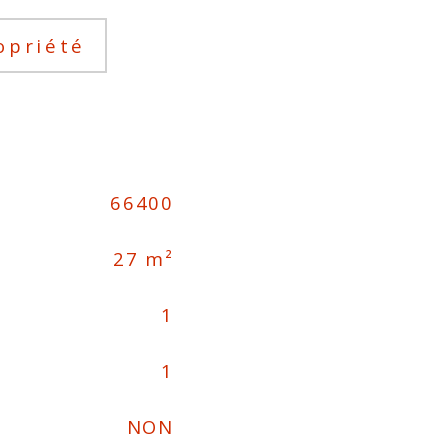
opriété
66400
27 m²
1
1
NON