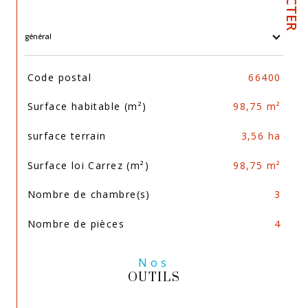
général
TRAD_SIROCCO_Caracteristique
Valeurs
Code postal
66400
Surface habitable (m²)
98,75 m²
surface terrain
3,56 ha
Surface loi Carrez (m²)
98,75 m²
Nombre de chambre(s)
3
Nombre de pièces
4
Nos
OUTILS