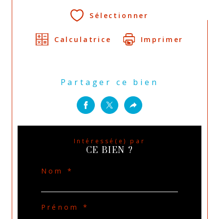
Sélectionner
Calculatrice
Imprimer
Partager ce bien
Intéressé(e) par
CE BIEN ?
Nom *
Prénom *