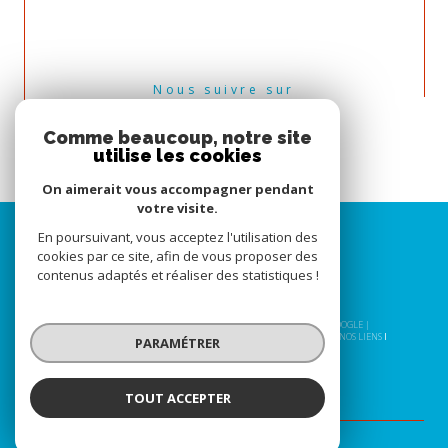
Nous suivre sur
Comme beaucoup, notre site
utilise les cookies
On aimerait vous accompagner pendant
votre visite.
En poursuivant, vous acceptez l'utilisation des
cookies par ce site, afin de vous proposer des
contenus adaptés et réaliser des statistiques !
© 2026 | TOUS DROITS RÉSERVÉS | TRADUCTION POWERED BY GOOGLE |
NOS HONORAIRES
PLAN DU SITE
MENTIONS LÉGALES
ADMIN
NOS LIENS
PARAMÉTRER
POLITIQUE RGPD
COOKIES
TOUT ACCEPTER