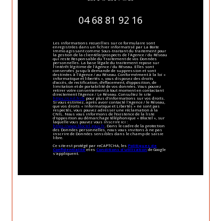
04 68 81 92 16
Les informations recueillies sur ce formulaire sont
enregistrées dans un fichier informatisé par La Boite
Immo agissant comme Sous-traitant du traitement pour
la gestion de la clientèle/prospects de l'Agence / du Réseau
qui reste Responsable du Traitement de vos Données
personnelles. La base légale du traitement repose sur
l'intérêt légitime de l'Agence / du Réseau. Elles sont
conservées jusqu'à demande de suppression et sont
destinées à l'Agence / au Réseau. Conformément à la loi «
informatique et libertés », vous disposez des droits
d’accès, de rectification, d’effacement, d’opposition, de
limitation et de portabilité de vos données. Vous pouvez
retirer votre consentement à tout moment en contactant
directement l’Agence / Le Réseau. Consultez le site
https://cnil.fr/fr
pour plus d’informations sur vos droits.
Si vous estimez, après avoir contacté l'Agence / le Réseau,
que vos droits « Informatique et Libertés » ne sont pas
respectés, vous pouvez adresser une réclamation à la
CNIL. Nous vous informons de l’existence de la liste
d'opposition au démarchage téléphonique « Bloctel », sur
laquelle vous pouvez vous inscrire ici :
https://www.bloctel.gouv.fr
. Dans le cadre de la protection
des Données personnelles, nous vous invitons à ne pas
inscrire de Données sensibles dans le champ de saisie
libre.
Ce site est protégé par reCAPTCHA, les
Politiques de
Confidentialité
et es
Conditions d'utilisation
de Google
s'appliquent.