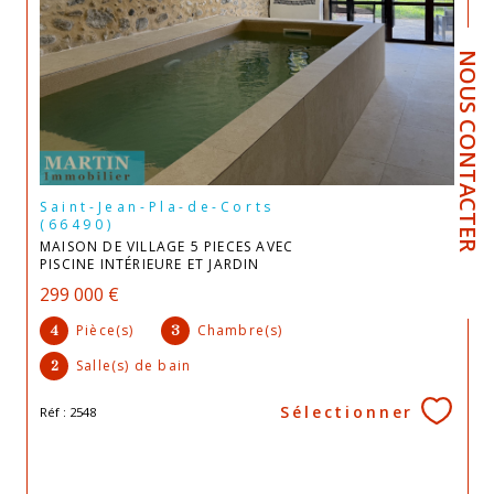
NOUS CONTACTER
Saint-Jean-Pla-de-Corts
(66490)
MAISON DE VILLAGE 5 PIECES AVEC
PISCINE INTÉRIEURE ET JARDIN
299 000 €
Pièce(s)
Chambre(s)
4
3
Salle(s) de bain
2
Sélectionner
Réf : 2548