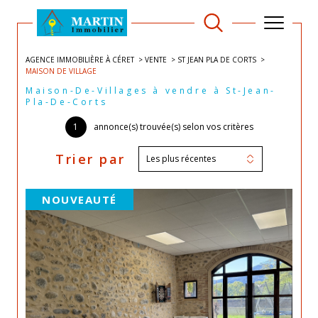
AGENCE IMMOBILIÈRE À CÉRET
VENTE
ST JEAN PLA DE CORTS
MAISON DE VILLAGE
Maison-De-Villages à vendre à St-Jean-
Pla-De-Corts
1
annonce(s) trouvée(s) selon vos critères
Trier par
Les plus récentes
NOUVEAUTÉ