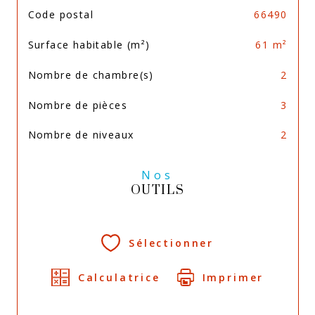
TRAD_SIROCCO_Caracteristique
Valeurs
Code postal
66490
Surface habitable (m²)
61 m²
Nombre de chambre(s)
2
Nombre de pièces
3
Nombre de niveaux
2
Nos
OUTILS
Sélectionner
Calculatrice
Imprimer