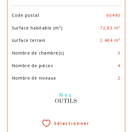
TRAD_SIROCCO_Caracteristique
Valeurs
Code postal
66490
Surface habitable (m²)
72,83 m²
surface terrain
2 484 m²
Nombre de chambre(s)
3
Nombre de pièces
4
Nombre de niveaux
2
Nos
OUTILS
Sélectionner