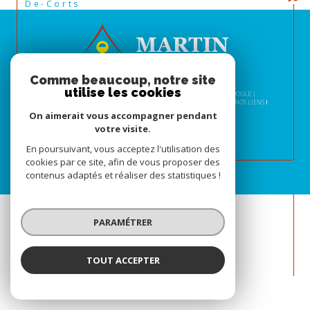
De-Corts
Comme beaucoup, notre site
utilise les cookies
© 2026 | TOUS DROITS RÉSERVÉS | TRADUCTION POWERED BY GOOGLE |
NOS HONORAIRES
PLAN DU SITE
MENTIONS LÉGALES
ADMIN
NOS LIENS
POLITIQUE RGPD
COOKIES
On aimerait vous accompagner pendant
votre visite.
En poursuivant, vous acceptez l'utilisation des
cookies par ce site, afin de vous proposer des
contenus adaptés et réaliser des statistiques !
PARAMÉTRER
TOUT ACCEPTER