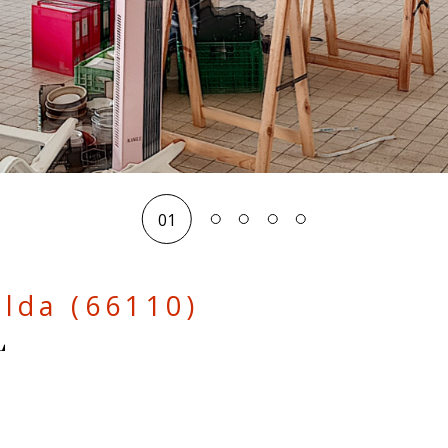
01
alda (66110)
L