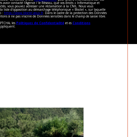
ès avoir contacté l'Agence / le Réseau, que vos droits « Informatique et
pectés, vous pouvez adresser une réclamation à la CNIL. Nous vous
 la liste d'opposition au démarchage téléphonique « Bloctel », sur laquelle
i :
https://www.bloctel.gouv.fr
. Dans le cadre de la protection des Données
itons à ne pas inscrire de Données sensibles dans le champ de saisie libre.
CAPTCHA, les
Politiques de Confidentialité
et es
Conditions
appliquent.