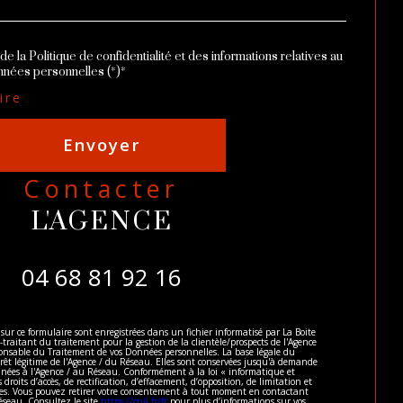
de la Politique de confidentialité et des informations relatives au
nnées personnelles (*)*
ire
Envoyer
contacter
L'AGENCE
04 68 81 92 16
 sur ce formulaire sont enregistrées dans un fichier informatisé par La Boite
aitant du traitement pour la gestion de la clientèle/prospects de l'Agence
onsable du Traitement de vos Données personnelles. La base légale du
érêt légitime de l'Agence / du Réseau. Elles sont conservées jusqu'à demande
inées à l'Agence / au Réseau. Conformément à la loi « informatique et
 droits d’accès, de rectification, d’effacement, d’opposition, de limitation et
ées. Vous pouvez retirer votre consentement à tout moment en contactant
éseau. Consultez le site
https://cnil.fr/fr
pour plus d’informations sur vos