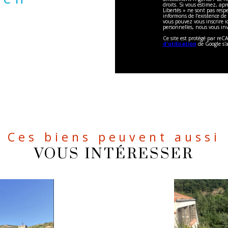
droits. Si vous estimez, apr
Libertés » ne sont pas res
informons de l’existence de
vous pouvez vous inscrire ic
personnelles, nous vous inv
Ce site est protégé par re
d'utilisation
de Google s'
Ces biens peuvent aussi
VOUS INTÉRESSER