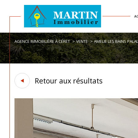
A
AGENCE IMMOBILIÈRE À CÉRET
VENTE
AMELIE LES BAINS PALA
Acheter
Est
1
TYPE DE BIEN
de l'ancien
Retour aux résultats
de l'immo pro
Autre
66110 - Amélie-les-B
RECHERCHER PAR RÉFÉRENCE