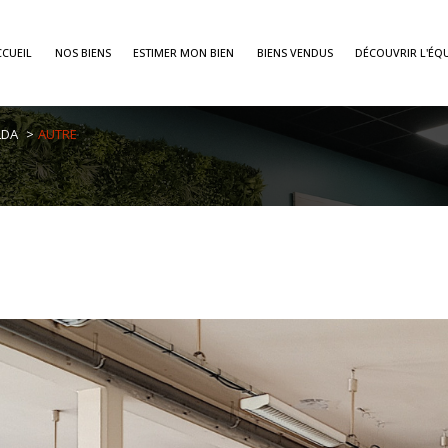
CCUEIL
NOS BIENS
ESTIMER MON BIEN
BIENS VENDUS
DÉCOUVRIR L'ÉQU
Voir les
1
annonces
LDA
AUTRE
imer
1
LOCALISATION
BUDGET
ains-Palalda
OK