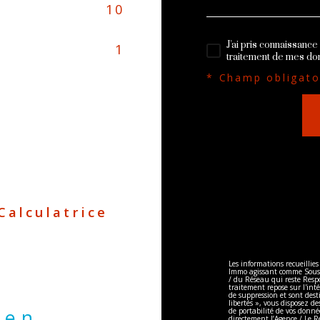
10
J'ai pris connaissance 
1
traitement de mes do
* Champ obligato
Calculatrice
Les informations recueillies
Immo agissant comme Sous-tr
/ du Réseau qui reste Resp
traitement repose sur l'int
de suppression et sont dest
libertés », vous disposez des
ien
de portabilité de vos donn
directement l’Agence / Le R