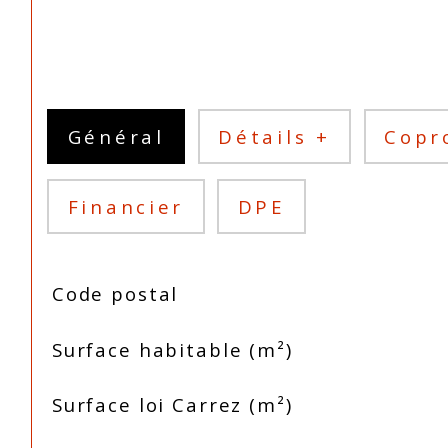
Général
Détails +
Copr
Financier
DPE
TRAD_SIROCCO_Caracteristique
Valeurs
Code postal
Surface habitable (m²)
Surface loi Carrez (m²)