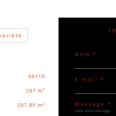
opriété
Nom *
66110
E-mail *
207 m²
Message *
207,80 m²