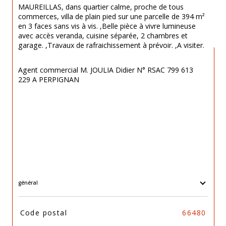
MAUREILLAS, dans quartier calme, proche de tous 
commerces, villa de plain pied sur une parcelle de 394 m² 
en 3 faces sans vis à vis. ,Belle pièce à vivre lumineuse 
avec accès veranda, cuisine séparée, 2 chambres et 
garage. ,Travaux de rafraichissement à prévoir. ,A visiter. 
Agent commercial M. JOULIA Didier N° RSAC 799 613 
229 A PERPIGNAN
général
TRAD_SIROCCO_Caracteristique
Valeurs
Code postal
66480