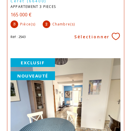
Céret (66400)
APPARTEMENT 3 PIECES
165 000 €
Pièce(s)
Chambre(s)
3
2
Sélectionner
Réf : 2543
EXCLUSIF
NOUVEAUTÉ