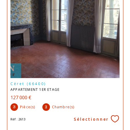
Céret (66400)
APPARTEMENT 1ER ETAGE
127 000 €
Pièce(s)
Chambre(s)
3
2
Sélectionner
Réf : 2613