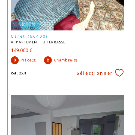
Céret (66400)
APPARTEMENT F3 TERRASSE
149 000 €
Pièce(s)
Chambre(s)
3
2
Sélectionner
Réf : 2531