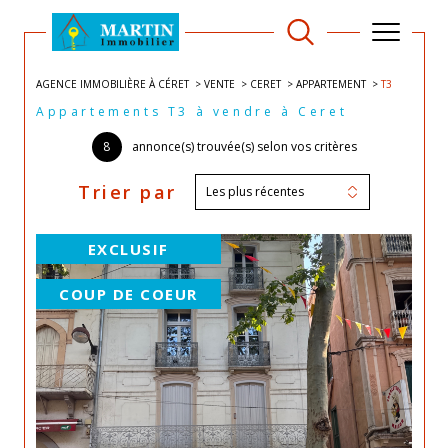
AGENCE IMMOBILIÈRE À CÉRET
VENTE
CERET
APPARTEMENT
T3
Appartements T3 à vendre à Ceret
8
annonce(s) trouvée(s) selon vos critères
Trier par
Les plus récentes
EXCLUSIF
COUP DE COEUR