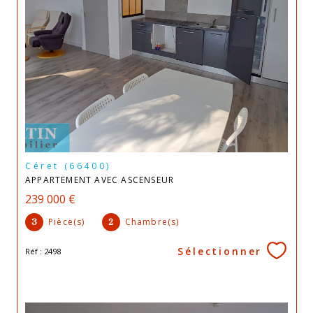
Céret (66400)
APPARTEMENT AVEC ASCENSEUR
239 000 €
Pièce(s)
Chambre(s)
3
2
Sélectionner
Réf : 2498