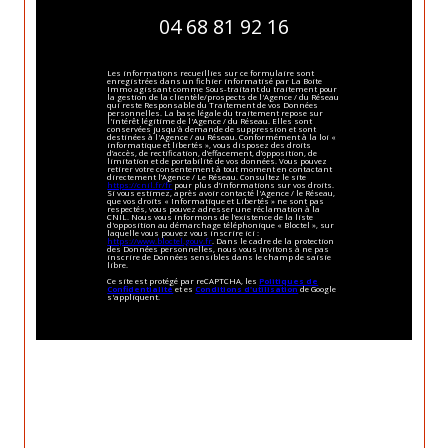
04 68 81 92 16
Les informations recueillies sur ce formulaire sont
enregistrées dans un fichier informatisé par La Boite
Immo agissant comme Sous-traitant du traitement pour
la gestion de la clientèle/prospects de l'Agence / du Réseau
qui reste Responsable du Traitement de vos Données
personnelles. La base légale du traitement repose sur
l'intérêt légitime de l'Agence / du Réseau. Elles sont
conservées jusqu'à demande de suppression et sont
destinées à l'Agence / au Réseau. Conformément à la loi «
informatique et libertés », vous disposez des droits
d’accès, de rectification, d’effacement, d’opposition, de
limitation et de portabilité de vos données. Vous pouvez
retirer votre consentement à tout moment en contactant
directement l’Agence / Le Réseau. Consultez le site
https://cnil.fr/fr
pour plus d’informations sur vos droits.
Si vous estimez, après avoir contacté l'Agence / le Réseau,
que vos droits « Informatique et Libertés » ne sont pas
respectés, vous pouvez adresser une réclamation à la
CNIL. Nous vous informons de l’existence de la liste
d'opposition au démarchage téléphonique « Bloctel », sur
laquelle vous pouvez vous inscrire ici :
https://www.bloctel.gouv.fr
. Dans le cadre de la protection
des Données personnelles, nous vous invitons à ne pas
inscrire de Données sensibles dans le champ de saisie
libre.
Ce site est protégé par reCAPTCHA, les
Politiques de
Confidentialité
et es
Conditions d'utilisation
de Google
s'appliquent.