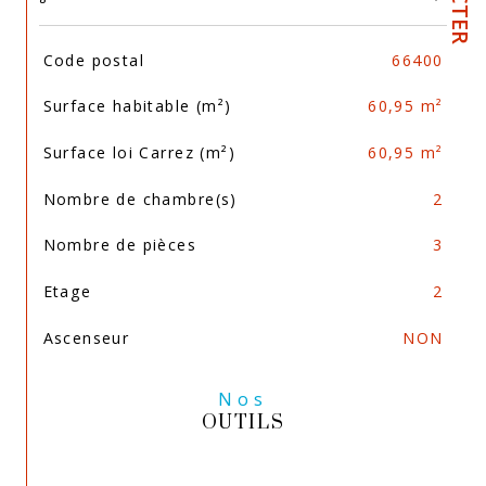
TRAD_SIROCCO_Caracteristique
Valeurs
Code postal
66400
Surface habitable (m²)
60,95 m²
Surface loi Carrez (m²)
60,95 m²
Nombre de chambre(s)
2
Nombre de pièces
3
Etage
2
Ascenseur
NON
Nos
OUTILS