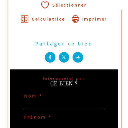
Sélectionner
Calculatrice
Imprimer
Partager ce bien
Intéressé(e) par
CE BIEN ?
Nom *
Prénom *