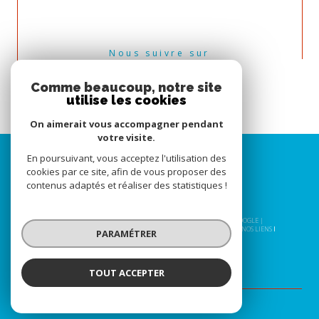
Nous suivre sur
Comme beaucoup, notre site
utilise les cookies
On aimerait vous accompagner pendant
votre visite.
En poursuivant, vous acceptez l'utilisation des
cookies par ce site, afin de vous proposer des
contenus adaptés et réaliser des statistiques !
© 2026 | TOUS DROITS RÉSERVÉS | TRADUCTION POWERED BY GOOGLE |
NOS HONORAIRES
PLAN DU SITE
MENTIONS LÉGALES
ADMIN
NOS LIENS
PARAMÉTRER
POLITIQUE RGPD
COOKIES
TOUT ACCEPTER