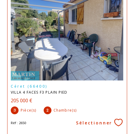
Céret (66400)
VILLA 4 FACES F3 PLAIN PIED
205 000 €
Pièce(s)
Chambre(s)
3
2
Sélectionner
Réf : 2650