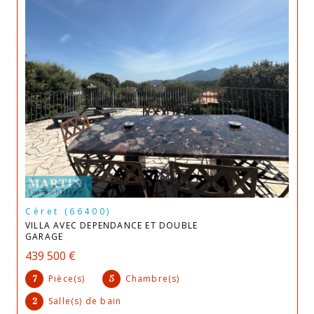
Céret (66400)
VILLA AVEC DEPENDANCE ET DOUBLE
GARAGE
439 500 €
Pièce(s)
Chambre(s)
7
5
Salle(s) de bain
2