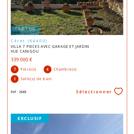
Céret (66400)
VILLA 7 PIECES AVEC GARAGE ET JARDIN
VUE CANIGOU
339 000 €
Pièce(s)
Chambre(s)
7
4
Salle(s) de bain
1
Sélectionner
Réf : 2648
EXCLUSIF