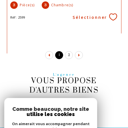
Pièce(s)
Chambre(s)
3
3
Sélectionner
Réf : 2599
1
2
L'agence
VOUS PROPOSE
D'AUTRES BIENS
Villa à vendre à Céret
Comme beaucoup, notre site
utilise les cookies
On aimerait vous accompagner pendant