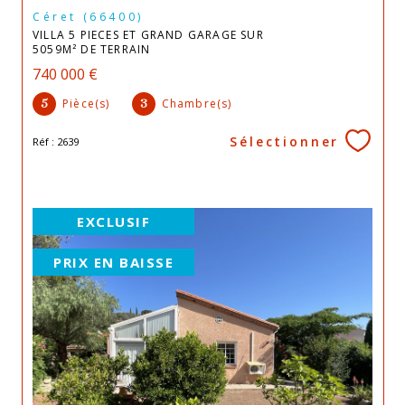
Céret (66400)
VILLA 5 PIECES ET GRAND GARAGE SUR
5059M² DE TERRAIN
740 000 €
Pièce(s)
Chambre(s)
5
3
Sélectionner
Réf : 2639
EXCLUSIF
PRIX EN BAISSE