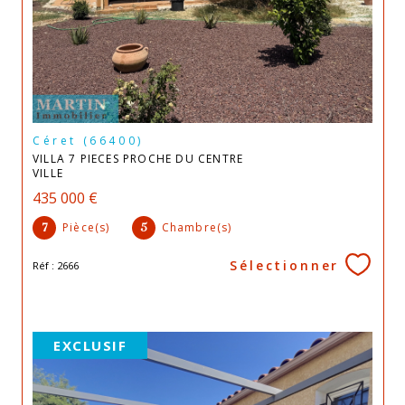
Céret (66400)
VILLA 7 PIECES PROCHE DU CENTRE
VILLE
435 000 €
Pièce(s)
Chambre(s)
7
5
Sélectionner
Réf : 2666
EXCLUSIF