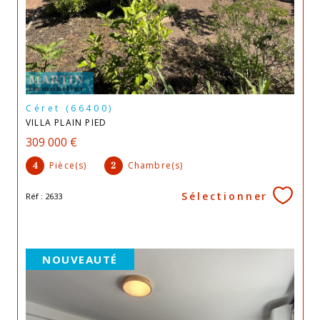
Céret (66400)
VILLA PLAIN PIED
309 000 €
Pièce(s)
Chambre(s)
4
2
Sélectionner
Réf : 2633
NOUVEAUTÉ