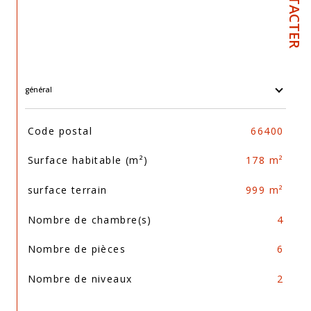
général
TRAD_SIROCCO_Caracteristique
Valeurs
Code postal
66400
Surface habitable (m²)
178 m²
surface terrain
999 m²
Nombre de chambre(s)
4
Nombre de pièces
6
Nombre de niveaux
2