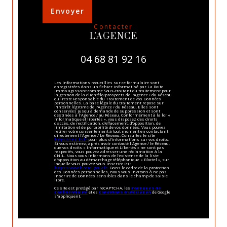
Envoyer
contacter
L'AGENCE
04 68 81 92 16
Les informations recueillies sur ce formulaire sont
enregistrées dans un fichier informatisé par La Boite
Immo agissant comme Sous-traitant du traitement pour
la gestion de la clientèle/prospects de l'Agence / du Réseau
qui reste Responsable du Traitement de vos Données
personnelles. La base légale du traitement repose sur
l'intérêt légitime de l'Agence / du Réseau. Elles sont
conservées jusqu'à demande de suppression et sont
destinées à l'Agence / au Réseau. Conformément à la loi «
informatique et libertés », vous disposez des droits
d’accès, de rectification, d’effacement, d’opposition, de
limitation et de portabilité de vos données. Vous pouvez
retirer votre consentement à tout moment en contactant
directement l’Agence / Le Réseau. Consultez le site
https://cnil.fr/fr
pour plus d’informations sur vos droits.
Si vous estimez, après avoir contacté l'Agence / le Réseau,
que vos droits « Informatique et Libertés » ne sont pas
respectés, vous pouvez adresser une réclamation à la
CNIL. Nous vous informons de l’existence de la liste
d'opposition au démarchage téléphonique « Bloctel », sur
laquelle vous pouvez vous inscrire ici :
https://www.bloctel.gouv.fr
. Dans le cadre de la protection
des Données personnelles, nous vous invitons à ne pas
inscrire de Données sensibles dans le champ de saisie
libre.
Ce site est protégé par reCAPTCHA, les
Politiques de
Confidentialité
et es
Conditions d'utilisation
de Google
s'appliquent.