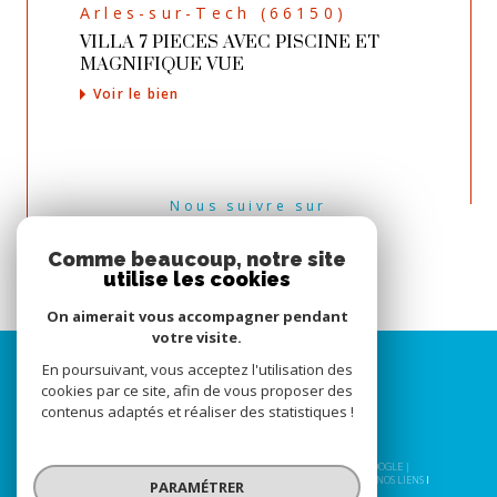
Arles-sur-Tech (66150)
VILLA 7 PIECES AVEC PISCINE ET
MAGNIFIQUE VUE
Voir le bien
Nous suivre sur
Comme beaucoup, notre site
utilise les cookies
On aimerait vous accompagner pendant
votre visite.
En poursuivant, vous acceptez l'utilisation des
cookies par ce site, afin de vous proposer des
contenus adaptés et réaliser des statistiques !
© 2026 | TOUS DROITS RÉSERVÉS | TRADUCTION POWERED BY GOOGLE |
NOS HONORAIRES
PLAN DU SITE
MENTIONS LÉGALES
ADMIN
NOS LIENS
PARAMÉTRER
POLITIQUE RGPD
COOKIES