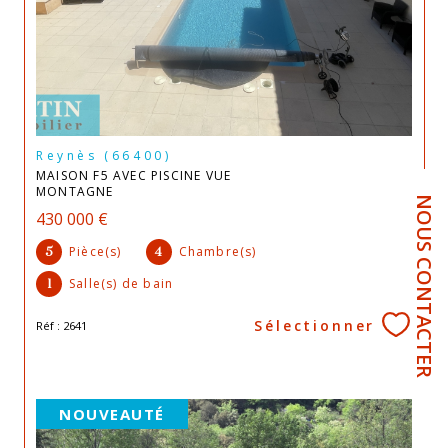
Reynès (66400)
MAISON F5 AVEC PISCINE VUE
MONTAGNE
NOUS CONTACTER
430 000 €
Pièce(s)
Chambre(s)
5
4
Salle(s) de bain
1
Sélectionner
Réf : 2641
NOUVEAUTÉ