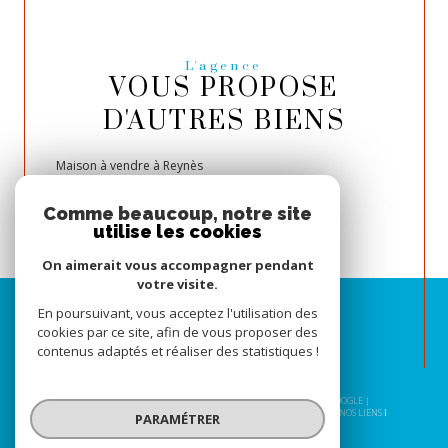
L'agence
VOUS PROPOSE
D'AUTRES BIENS
Maison à vendre à Reynès
Villa à vendre à Reynès
Comme beaucoup, notre site
utilise les cookies
On aimerait vous accompagner pendant
votre visite.
En poursuivant, vous acceptez l'utilisation des
cookies par ce site, afin de vous proposer des
contenus adaptés et réaliser des statistiques !
© 2026 | TOUS DROITS RÉSERVÉS | TRADUCTION POWERED BY GOOGLE |
NOS HONORAIRES
PLAN DU SITE
MENTIONS LÉGALES
ADMIN
NOS LIENS
PARAMÉTRER
POLITIQUE RGPD
COOKIES