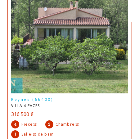
Reynès (66400)
VILLA 4 FACES
316 500 €
Pièce(s)
Chambre(s)
4
2
Salle(s) de bain
1