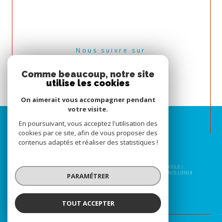
Nous suivre sur
Comme beaucoup, notre site
utilise les cookies
On aimerait vous accompagner pendant
votre visite.
En poursuivant, vous acceptez l'utilisation des
cookies par ce site, afin de vous proposer des
contenus adaptés et réaliser des statistiques !
© 2026 | TOUS DROITS RÉSERVÉS | TRADUCTION POWERED BY GOOGLE |
NOS HONORAIRES
PLAN DU SITE
MENTIONS LÉGALES
ADMIN
NOS LIENS
PARAMÉTRER
POLITIQUE RGPD
COOKIES
TOUT ACCEPTER