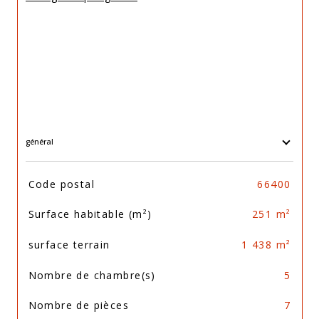
général
TRAD_SIROCCO_Caracteristique
Valeurs
Code postal
66400
Surface habitable (m²)
251 m²
surface terrain
1 438 m²
Nombre de chambre(s)
5
Nombre de pièces
7