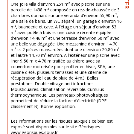
Une jolie villa d'environ 251 m² avec piscine sur une 
parcelle de 1438 m² composée en rez-de-chaussée de 3 
chambres donnant sur une véranda d'environ 55,90 m², 
une salle de bains, un WC séparé, un garage d'environ 16 
m², buanderie et cave. A l'étage un séjour d'environ 53 
m² avec poêle à bois et une cuisine récente équipée 
d'environ 14,46 m² et une terrasse d'environ 50 m² avec 
une belle vue dégagée. Une mezzanine d'environ 14,70 
m² et 2 pièces mansardées dont une d'environ 20,80 m² 
et l'autre 14,70 m² environ. A l'extérieur une piscine avec 
liner 9,50 m x 4,70 m traitée au chlore avec sa 
couverture motorisée pour profiter en hiver, SPA, une 
cuisine d'été, plusieurs terrasses et une citerne de 
récupération de l'eau de pluie de 4 m3. Belles 
prestations: Double vitrage anti-infractions. 
Moustiquaires. Climatisation réversible. Cumulus 
thermodynamique. Les panneaux photovoltaïques 
permettent de réduire la facture d'électricité (DPE 
classement B). Bonne exposition.
Les informations sur les risques auxquels ce bien est 
exposé sont disponibles sur le site Géorisques : 
www.georisques.gouv.fr