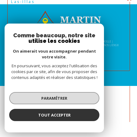
Las-Illas
Comme beaucoup, notre site
utilise les cookies
© 2026 | TOUS DROITS RÉSERVÉS | TRADUCTION POWERED BY GOOGLE |
NOS HONORAIRES
PLAN DU SITE
MENTIONS LÉGALES
ADMIN
NOS LIENS
POLITIQUE RGPD
COOKIES
On aimerait vous accompagner pendant
votre visite.
En poursuivant, vous acceptez l'utilisation des
cookies par ce site, afin de vous proposer des
contenus adaptés et réaliser des statistiques !
PARAMÉTRER
TOUT ACCEPTER