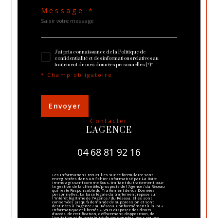
Message *
J'ai pris connaissance de la Politique de
confidentialité et des informations relatives au
traitement de mes données personnelles (*)*
* Champ obligatoire
Envoyer
contacter
L'AGENCE
04 68 81 92 16
Les informations recueillies sur ce formulaire sont
enregistrées dans un fichier informatisé par La Boite
Immo agissant comme Sous-traitant du traitement pour
la gestion de la clientèle/prospects de l'Agence / du Réseau
qui reste Responsable du Traitement de vos Données
personnelles. La base légale du traitement repose sur
l'intérêt légitime de l'Agence / du Réseau. Elles sont
conservées jusqu'à demande de suppression et sont
destinées à l'Agence / au Réseau. Conformément à la loi «
informatique et libertés », vous disposez des droits
d’accès, de rectification, d’effacement, d’opposition, de
limitation et de portabilité de vos données. Vous pouvez