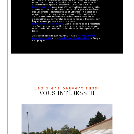
retirer votre consentement à tout moment en contactant
directement l’Agence / Le Réseau. Consultez le site
https://cnil.fr/fr
pour plus d’informations sur vos droits.
Si vous estimez, après avoir contacté l'Agence / le Réseau,
que vos droits « Informatique et Libertés » ne sont pas
respectés, vous pouvez adresser une réclamation à la
CNIL. Nous vous informons de l’existence de la liste
d'opposition au démarchage téléphonique « Bloctel », sur
laquelle vous pouvez vous inscrire ici :
https://www.bloctel.gouv.fr
. Dans le cadre de la protection
des Données personnelles, nous vous invitons à ne pas
inscrire de Données sensibles dans le champ de saisie
libre.
Ce site est protégé par reCAPTCHA, les
Politiques de
Confidentialité
et es
Conditions d'utilisation
de Google
s'appliquent.
Ces biens peuvent aussi
VOUS INTÉRESSER