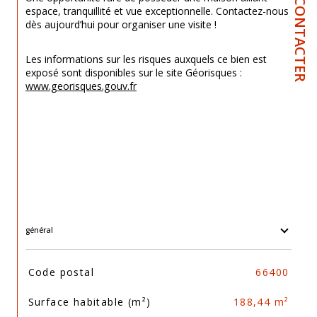
NOUS CONTACTER
espace, tranquillité et vue exceptionnelle. Contactez-nous 
dès aujourd’hui pour organiser une visite !
Les informations sur les risques auxquels ce bien est 
exposé sont disponibles sur le site Géorisques : 
www.georisques.gouv.fr
général
TRAD_SIROCCO_Caracteristique
Valeurs
Code postal
66400
Surface habitable (m²)
188,44 m²